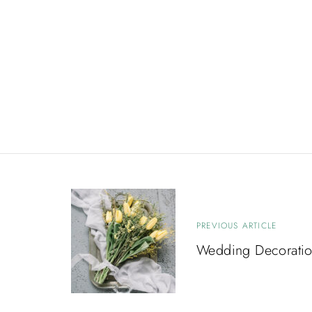
N
PREVIOUS ARTICLE
a
Wedding Decoratio
v