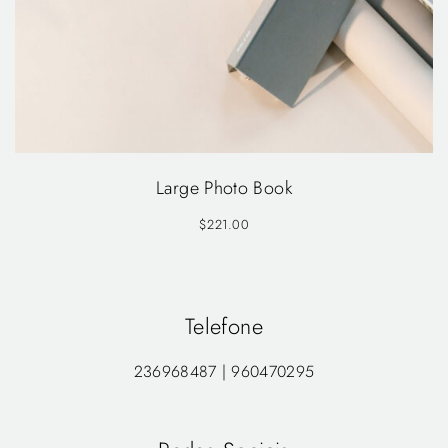
Large Photo Book
$
221.00
Telefone
236968487 | 960470295