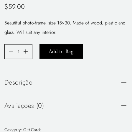
$
59.00
Beautiful photo-frame, size 15×30. Made of wood, plastic and
glass. Will suit any interior.
Add to Bag
Descrição
Beautiful photo-frame, size 15×30. Made of wood, plastic
and glass. Will suit any interior.
Avaliações (0)
There are no reviews yet.
Category:
Gift Cards