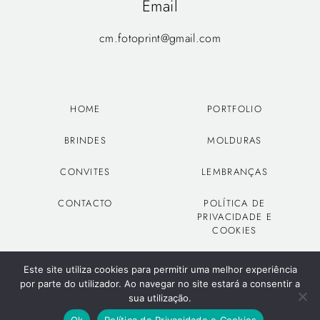
Email
cm.fotoprint@gmail.com
HOME
PORTFOLIO
BRINDES
MOLDURAS
CONVITES
LEMBRANÇAS
CONTACTO
POLÍTICA DE
PRIVACIDADE E
COOKIES
Este site utiliza cookies para permitir uma melhor experiência
por parte do utilizador. Ao navegar no site estará a consentir a
1
sua utilização.
© 2022, Fotoprint todos os direitos reservados
Olá! Posso ajudar?
Ok
Política de Privacidade e Cookies