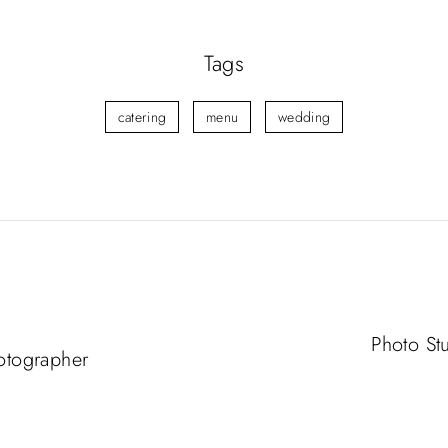
Tags
catering
menu
wedding
Photo St
otographer