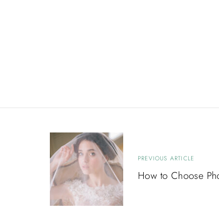
N
PREVIOUS ARTICLE
a
How to Choose Ph
v